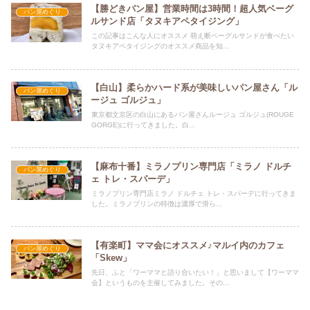
【勝どきパン屋】営業時間は3時間！超人気ベーグ
パン屋めぐり
ルサンド店「タヌキアペタイジング」
この記事はこんな人にオススメ 萌え断ベーグルサンドが食べたい
タヌキアペタイジングのオススメ商品を知...
【白山】柔らかハード系が美味しいパン屋さん「ル
パン屋めぐり
ージュ ゴルジュ」
東京都文京区の白山にあるパン屋さんルージュ ゴルジュ(ROUGE
GORGE)に行ってきました。白...
【麻布十番】ミラノプリン専門店「ミラノ ドルチ
パン屋めぐり
ェ トレ・スパーデ」
ミラノプリン専門店ミラノ ドルチェ トレ・スパーデに行ってきま
した。ミラノプリンの特徴は濃厚で滑ら...
【有楽町】ママ会にオススメ♪マルイ内のカフェ
パン屋めぐり
「Skew」
先日、ふと「ワーママと語り合いたい！」と思いまして【ワーママ
会】というものを主催してみました。その...