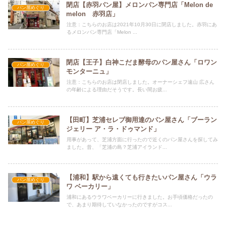
閉店【赤羽パン屋】メロンパン専門店「Melon de
パン屋めぐり
melon 赤羽店」
注意：こちらのお店は2021年10月30日に閉店しました。赤羽にあ
るメロンパン専門店「Melon ...
閉店【王子】白神こだま酵母のパン屋さん「ロワン
パン屋めぐり
モンターニュ」
注意：こちらのお店は閉店しました。オーナーシェフ遠山 広さん
の年齢による理由だそうです。長い間お疲...
【田町】芝浦セレブ御用達のパン屋さん「ブーラン
パン屋めぐり
ジェリー ア・ラ・ドゥマンド」
用事があって、芝浦方面に行ったので近くのパン屋さんを探してみ
ました。昔、「芝浦の島？芝浦アイランド...
【浦和】駅から遠くても行きたいパン屋さん「ウラ
パン屋めぐり
ワ ベーカリー」
浦和にあるウラワベーカリーに行きました。お手頃価格だったの
で、あまり期待していなかったのですがコス...